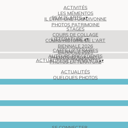
ACTIVITÉS
LES MÉMENTOS
BEAUX-ARTS
▴
▾
IL ÉTAIT UNE FOIS DIVONNE
PHOTOS PATRIMOINE
STAGES
COURS DE COLLAGE
LITTÉRATURE
▴
▾
COURS HISTOIRE DE L'ART
BIENNALE 2026
CAFÉS LITTÉRAIRES
BIENNALE 2024
AUTEURS PRÉCÉDENTS
PHOTOS BEAUX-ARTS
ACTUALITÉS/EVÉNEMENTS
▴
▾
PHOTOS LITTÉRATURE
ACTUALITÉS
QUELQUES PHOTOS
SE CONNECTER