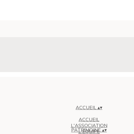
ACCUEIL
▴
▾
ACCUEIL
L'ASSOCIATION
PATRIMOINE
▴
▾
L'ÉQUIPE