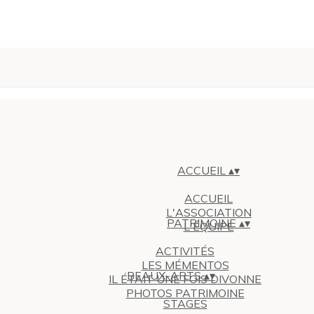
ACCUEIL
▴
▾
ACCUEIL
L'ASSOCIATION
PATRIMOINE
▴
▾
L'ÉQUIPE
ACTIVITÉS
LES MÉMENTOS
BEAUX-ARTS
▴
▾
IL ÉTAIT UNE FOIS DIVONNE
PHOTOS PATRIMOINE
STAGES