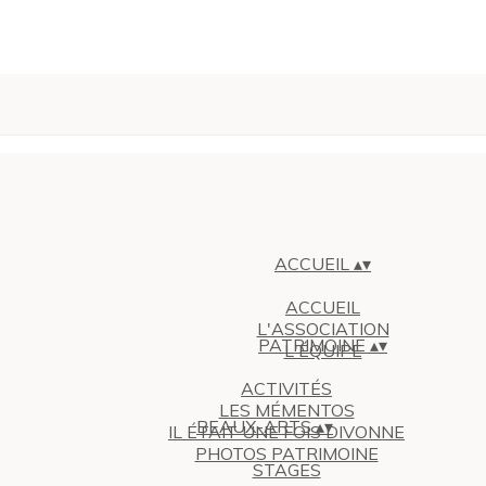
ACCUEIL
▴
▾
ACCUEIL
L'ASSOCIATION
PATRIMOINE
▴
▾
L'ÉQUIPE
ACTIVITÉS
LES MÉMENTOS
BEAUX-ARTS
▴
▾
IL ÉTAIT UNE FOIS DIVONNE
PHOTOS PATRIMOINE
STAGES