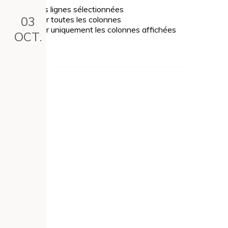
Exporter les lignes sélectionnées
03
Exporter toutes les colonnes
Exporter uniquement les colonnes affichées
Leaflet
OCT.
Sortie en car : Sortie
+
culturelle à Lyon
−
ARPADI, 117 place de l'église, 01220
DIVONNE-LES-BAINS, France
Le 3 oct. 2026, 00:00